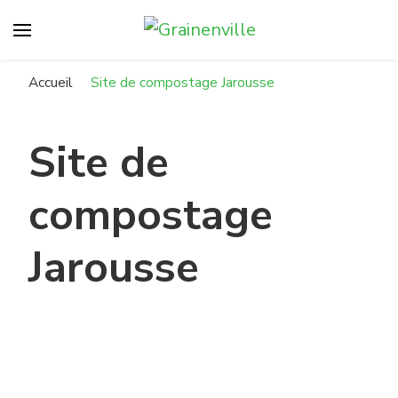
Grainenville
Compostons à Vanves !
Accueil
Site de compostage Jarousse
Site de
compostage
Jarousse