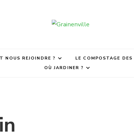
ille
anves !
 NOUS REJOINDRE ?
LE COMPOSTAGE DES
OÙ JARDINER ?
in