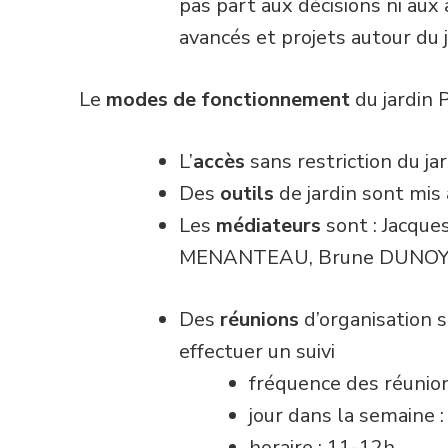
pas part aux décisions ni aux 
avancés et projets autour du j
Le
modes de fonctionnement
du jardin 
L’
accès
sans restriction du ja
Des
outils
de jardin sont mis 
Les
médiateurs
sont : Jacque
MENANTEAU, Brune DUNO
Des
réunions
d’organisation 
effectuer un suivi
fréquence des réunio
jour dans la semaine 
horaire : 11-12h