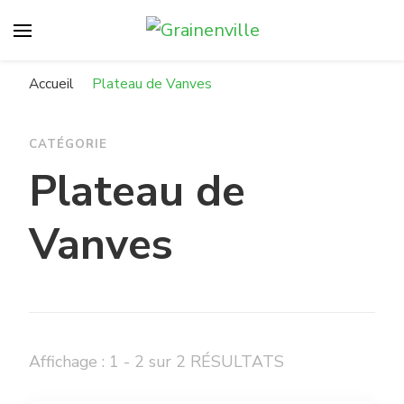
Grainenville
Compostons à Vanves !
Accueil
Plateau de Vanves
CATÉGORIE
Plateau de
Vanves
Affichage : 1 - 2 sur 2 RÉSULTATS