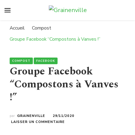
Grainenville
Compostons à Vanves !
Accueil
Compost
Groupe Facebook “Compostons à Vanves !”
COMPOST
FACEBOOK
Groupe Facebook
“Compostons à Vanves
!”
par
GRAINENVILLE
29/11/2020
SUR
LAISSER UN COMMENTAIRE
GROUPE
FACEBOOK